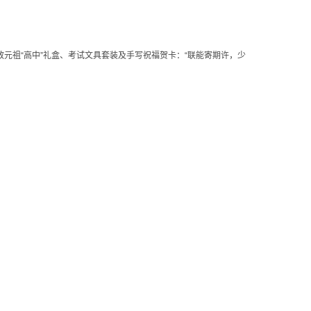
元祖“高中”礼盒、考试文具套装及手写祝福贺卡：“联能寄期许，少