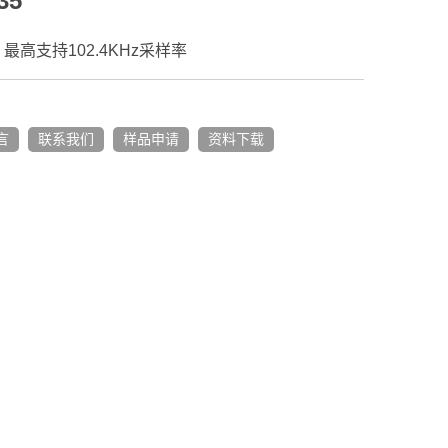
35
，最高支持102.4KHz采样率
言
联系我们
样品申请
资料下载